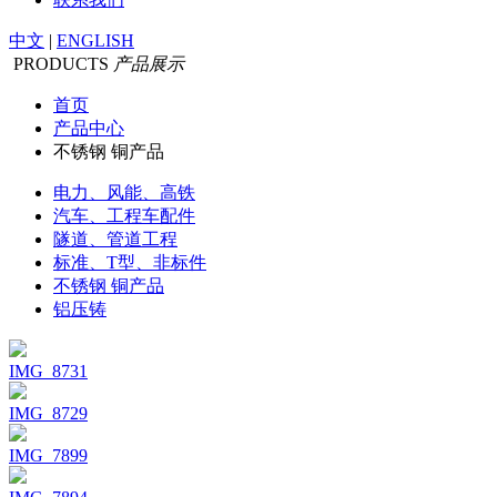
中文
|
ENGLISH
PRODUCTS
产品展示
首页
产品中心
不锈钢 铜产品
电力、风能、高铁
汽车、工程车配件
隧道、管道工程
标准、T型、非标件
不锈钢 铜产品
铝压铸
IMG_8731
IMG_8729
IMG_7899