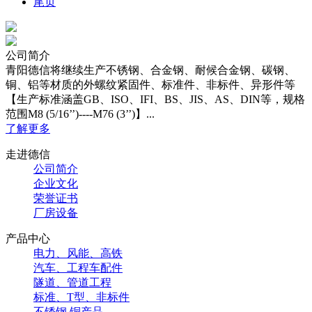
尾页
公司简介
青阳德信将继续生产不锈钢、合金钢、耐候合金钢、碳钢、
铜、铝等材质的外螺纹紧固件、标准件、非标件、异形件等
【生产标准涵盖GB、ISO、IFI、BS、JIS、AS、DIN等，规格
范围M8 (5/16’’)----M76 (3’’)】...
了解更多
走进德信
公司简介
企业文化
荣誉证书
厂房设备
产品中心
电力、风能、高铁
汽车、工程车配件
隧道、管道工程
标准、T型、非标件
不锈钢 铜产品