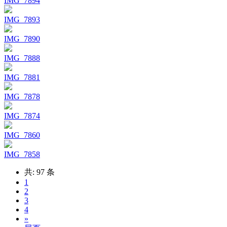
IMG_7894
IMG_7893
IMG_7890
IMG_7888
IMG_7881
IMG_7878
IMG_7874
IMG_7860
IMG_7858
共: 97 条
1
2
3
4
»