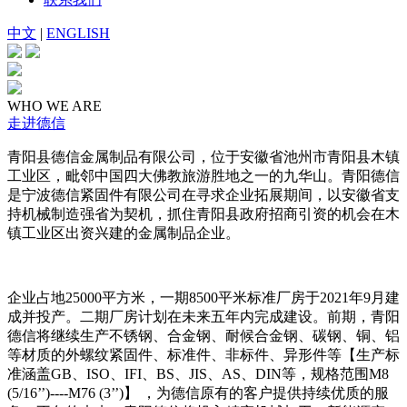
中文
|
ENGLISH
WHO WE ARE
走进德信
青阳县德信金属制品有限公司，位于安徽省池州市青阳县木镇
工业区，毗邻中国四大佛教旅游胜地之一的九华山。青阳德信
是宁波德信紧固件有限公司在寻求企业拓展期间，以安徽省支
持机械制造强省为契机，抓住青阳县政府招商引资的机会在木
镇工业区出资兴建的金属制品企业。
企业占地25000平方米，一期8500平米标准厂房于2021年9月建
成并投产。二期厂房计划在未来五年内完成建设。前期，青阳
德信将继续生产不锈钢、合金钢、耐候合金钢、碳钢、铜、铝
等材质的外螺纹紧固件、标准件、非标件、异形件等【生产标
准涵盖GB、ISO、IFI、BS、JIS、AS、DIN等，规格范围M8
(5/16’’)----M76 (3’’)】 ，为德信原有的客户提供持续优质的服